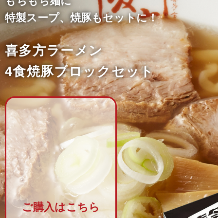
もちもち麺に
特製スープ、焼豚もセットに！
喜多方ラーメン
4食焼豚ブロックセット
ご購入はこちら