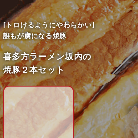
⌈トロけるようにやわらかい⌋
誰もが虜になる焼豚
喜多方ラーメン坂内の
焼豚２本セット