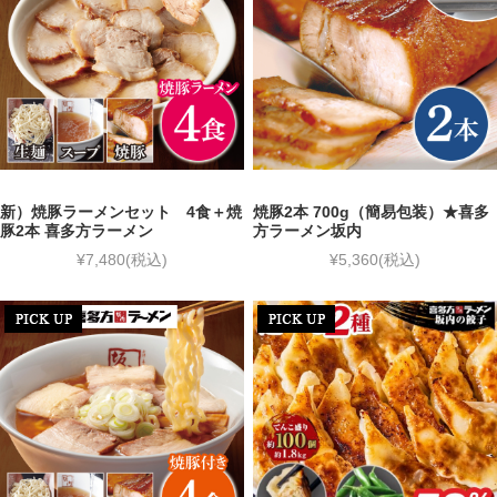
新）焼豚ラーメンセット 4食＋焼
焼豚2本 700g（簡易包装）★喜多
豚2本 喜多方ラーメン
方ラーメン坂内
¥7,480
(税込)
¥5,360
(税込)