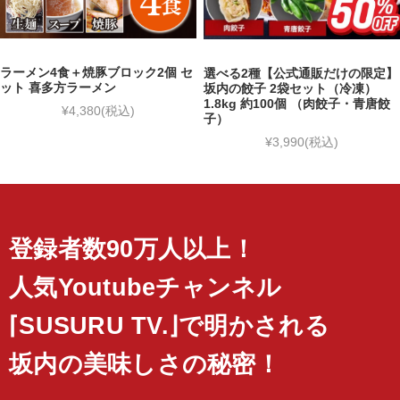
ラーメン4食＋焼豚ブロック2個 セ
選べる2種【公式通販だけの限定】
ット 喜多方ラーメン
坂内の餃子 2袋セット（冷凍）
1.8kg 約100個 （肉餃子・青唐餃
¥4,380
(税込)
子）
¥3,990
(税込)
登録者数90万人以上！
人気Youtubeチャンネル
⌈SUSURU TV.⌋で明かされる
坂内の美味しさの秘密！