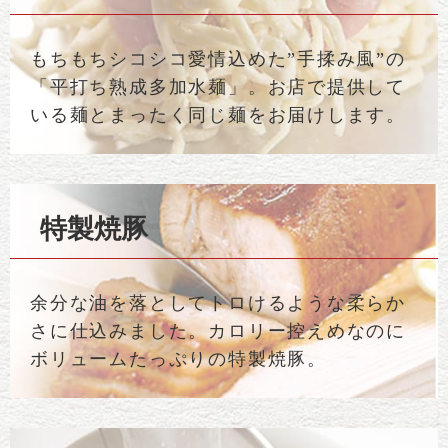
もちもちシコシコ愛情込めた”手揉み風”の
「平打ち熟成多加水麺」。お店で提供して
いる麺とまったく同じ麺をお届けします。
特製焼豚
余分な油を落としてトロけるような柔らか
さに仕込みました。カロリー控えめなのに
ボリュームたっぷりの特製焼豚。