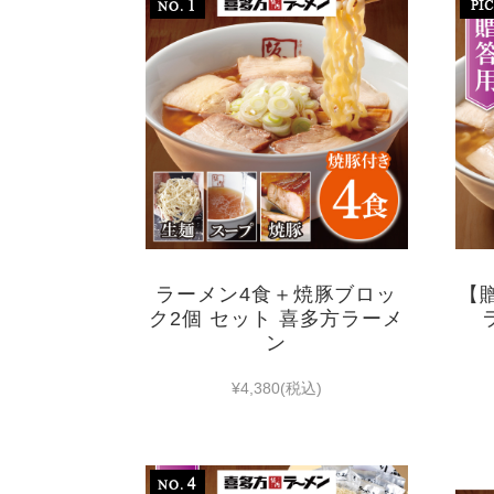
ラーメン4食＋焼豚ブロッ
【贈
ク2個 セット 喜多方ラーメ
ン
¥4,380
(税込)