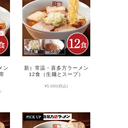
メン
新）常温・喜多方ラーメン
常
12食（生麺とスープ）
¥5,680
(税込)
F