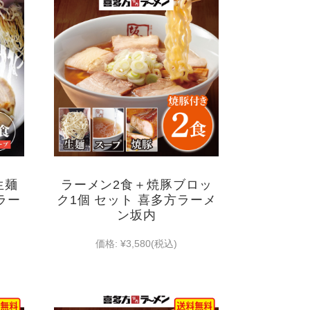
生麺
ラーメン2食＋焼豚ブロッ
ラー
ク1個 セット 喜多方ラーメ
ン坂内
価格:
¥3,580
(税込)