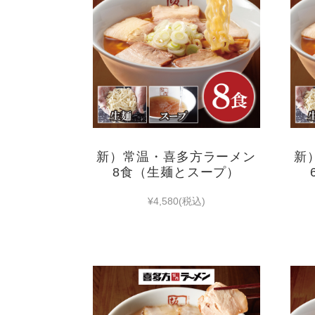
新）常温・喜多方ラーメン
新
8食（生麺とスープ）
¥4,580
(税込)