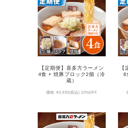
【定期便】喜多方ラーメン
【
4食 + 焼豚ブロック2個（冷
蔵）
価格:
¥3,930
(税込)
10%OFF